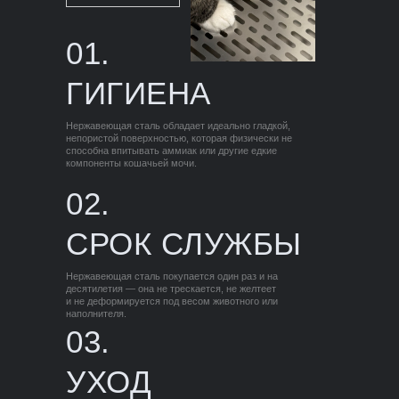
01.
ГИГИЕНА
Нержавеющая сталь обладает идеально гладкой,
непористой поверхностью, которая физически не
способна впитывать аммиак или другие едкие
компоненты кошачьей мочи.
02.
СРОК СЛУЖБЫ
Нержавеющая сталь покупается один раз и на
десятилетия — она не трескается, не желтеет
и не деформируется под весом животного или
наполнителя.
03.
УХОД