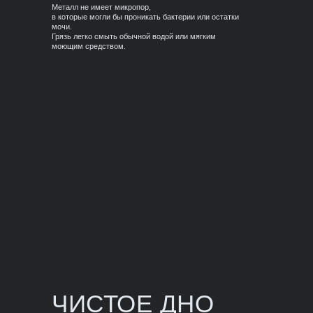
Металл не имеет микропор,
в которые могли бы проникать бактерии или остатки
мочи.
Грязь легко смыть обычной водой или мягким
моющим средством.
ЧИСТОЕ ДНО