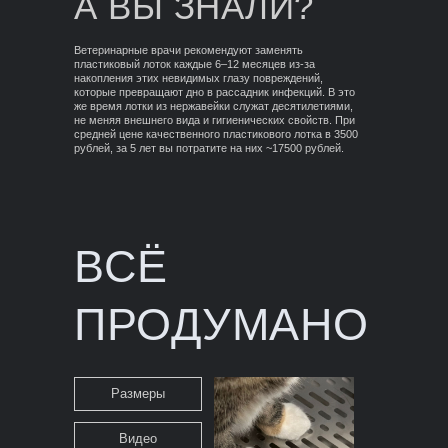
А ВЫ ЗНАЛИ?
Ветеринарные врачи рекомендуют заменять
пластиковый лоток каждые 6–12 месяцев из-за
накопления этих невидимых глазу повреждений,
которые превращают дно в рассадник инфекций. В это
же время лотки из нержавейки служат десятилетиями,
не меняя внешнего вида и гигиенических свойств. При
средней цене качественного пластикового лотка в 3500
рублей, за 5 лет вы потратите на них ~17500 рублей.
ВСЁ
ПРОДУМАНО
Размеры
Видео