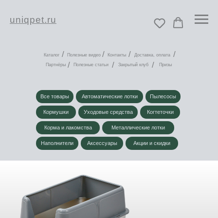
uniqpet.ru
/
/
/
/
Каталог
Полезные видео
Контакты
Доставка, оплата
/
/
/
Партнёры
Полезные статьи
Закрытый клуб
Призы
Все товары
Автоматические лотки
Пылесосы
Кормушки
Уходовые средства
Когтеточки
Корма и лакомства
Металлические лотки
Наполнители
Аксессуары
Акции и скидки