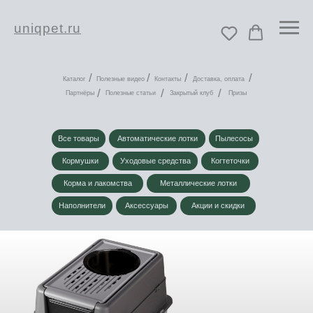
uniqpet.ru
/
/
/
/
Каталог
Полезные видео
Контакты
Доставка, оплата
/
/
/
Партнёры
Полезные статьи
Закрытый клуб
Призы
Все товары
Автоматические лотки
Пылесосы
Кормушки
Уходовые средства
Когтеточки
Корма и лакомства
Металлические лотки
Наполнители
Аксессуары
Акции и скидки