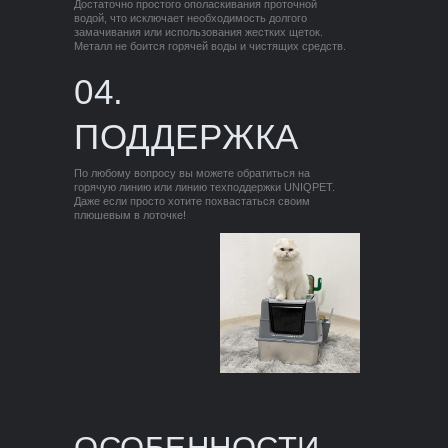
Достаточно простого ополаскивания проточной
водой, что исключает необходимость долгого
замачивания или использования жестких щеток.
Металл не боится горячей воды и чистящих средств.
04.
ПОДДЕРЖКА
По любому вопросу вы можете обратиться на
горячую линию или линию техподдержки UNIQPET.
Даже если просто хотите похвастаться своим
плюшевым в лоточке!
ОСОБЕННОСТИ