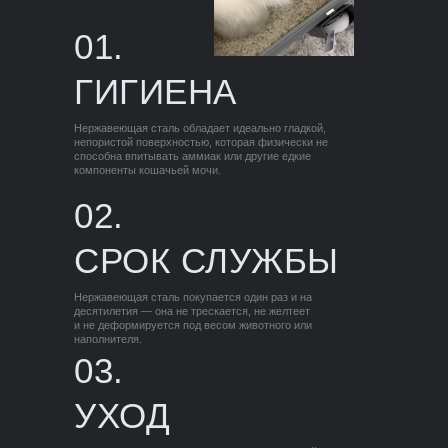
01.
ГИГИЕНА
Нержавеющая сталь обладает идеально гладкой,
непористой поверхностью, которая физически не
способна впитывать аммиак или другие едкие
компоненты кошачьей мочи.
02.
СРОК СЛУЖБЫ
Нержавеющая сталь покупается один раз и на
десятилетия — она не трескается, не желтеет
и не деформируется под весом животного или
наполнителя.
03.
УХОД