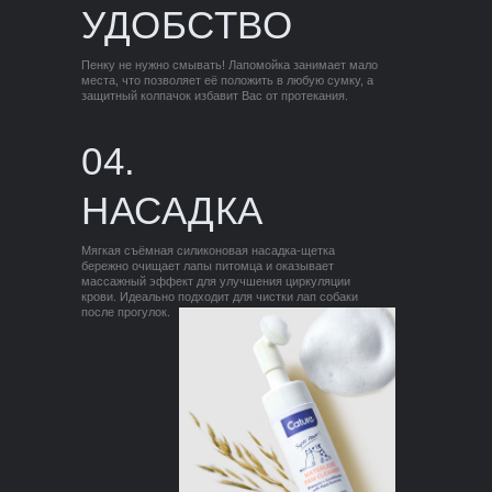
УДОБСТВО
Пенку не нужно смывать! Лапомойка занимает мало
места, что позволяет её положить в любую сумку, а
защитный колпачок избавит Вас от протекания.
04.
НАСАДКА
Мягкая съёмная силиконовая насадка-щетка
бережно очищает лапы питомца и оказывает
массажный эффект для улучшения циркуляции
крови. Идеально подходит для чистки лап собаки
после прогулок.