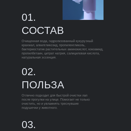
01.
СОСТАВ
Очищенная вода, гидролизованный кукурузный
крахмал, алкилгликозид, пропиленгликоль,
бактериостатик растительных аминокислот, кокоамид,
пропилбетаин, цитрат натрия, салициловая кислота,
натуральная эссенция.
02.
ПОЛЬЗА
Отлично подходит для быстрой очистки лап
после прогулки на улице. Помогает не только
очистить, но и увлажнять треснувшие
подушечки у животного.
03.