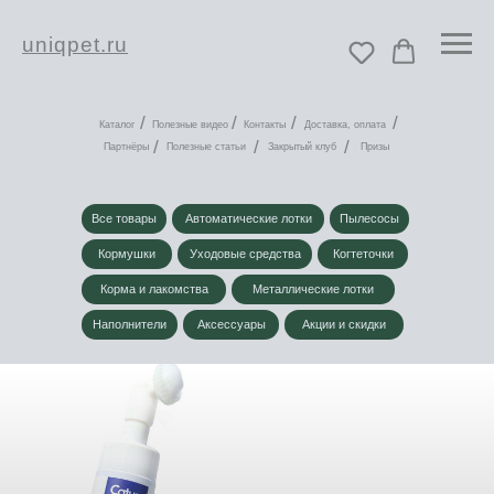
uniqpet.ru
/
/
/
/
Каталог
Полезные видео
Контакты
Доставка, оплата
/
/
/
Партнёры
Полезные статьи
Закрытый клуб
Призы
Все товары
Автоматические лотки
Пылесосы
Кормушки
Уходовые средства
Когтеточки
Корма и лакомства
Металлические лотки
Наполнители
Аксессуары
Акции и скидки