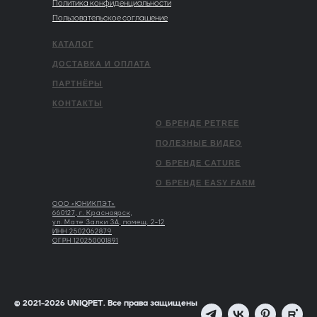
Политика конфиденциальности
Пользовательское соглашение
КАТАЛОГ
ДОСТАВКА И ОПЛАТА
ПАРТНЁРЫ
КОНТАКТЫ
О БРЕНДЕ PETREE
ПОЛЕЗНЫЕ ВИДЕО
О БРЕНДЕ CATURE
О БРЕНДЕ EASY FARM
ООО «ЮНИКПЭТ»
660127, г. Красноярск,
ул. Мате Залки 3А, помещ. 2-12
ИНН 2502062879
ОГРН 120250001891
© 2021-2026 UNIQPET. Все права защищены