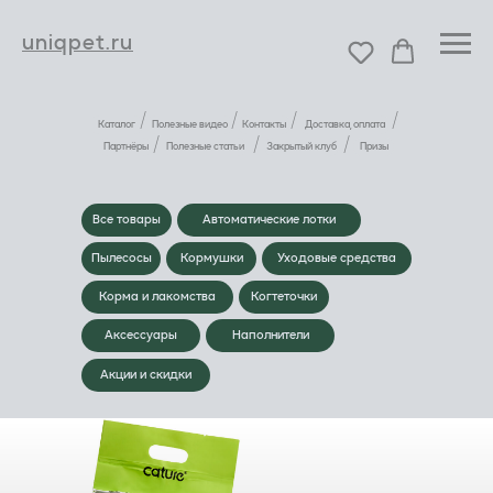
uniqpet.ru
/
/
/
/
Каталог
Полезные видео
Контакты
Доставка, оплата
/
/
/
Партнёры
Полезные статьи
Закрытый клуб
Призы
Все товары
Автоматические лотки
Пылесосы
Кормушки
Уходовые средства
Корма и лакомства
Когтеточки
Аксессуары
Наполнители
Акции и скидки