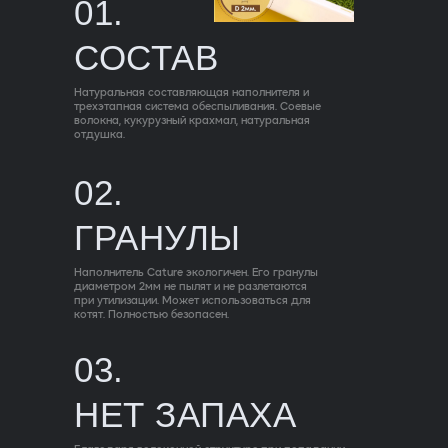
01.
СОСТАВ
Натуральная составляющая наполнителя и
трехэтапная система обеспыливания. Соевые
волокна, кукурузный крахмал, натуральная
отдушка.
02.
ГРАНУЛЫ
Наполнитель Cature экологичен. Его гранулы
диаметром 2мм не пылят и не разлетаются
при утилизации. Может использоваться для
котят. Полностью безопасен.
03.
НЕТ ЗАПАХА