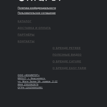
Политика конфиденциальности
Пользовательское соглашение
КАТАЛОГ
ДОСТАВКА И ОПЛАТА
ПАРТНЁРЫ
КОНТАКТЫ
О БРЕНДЕ PETREE
ПОЛЕЗНЫЕ ВИДЕО
О БРЕНДЕ CATURE
О БРЕНДЕ EASY FARM
ООО «ЮНИКПЭТ»
660127, г. Красноярск,
ул. Мате Залки 3А, помещ. 2-12
ИНН 2502062879
ОГРН 120250001891