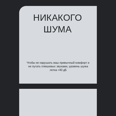
НИКАКОГО
ШУМА
Чтобы не нарушать ваш привычный комфорт и
не пугать плюшевых звуками, уровень шума
лотка <40 дБ