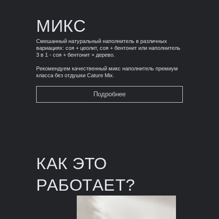
МИКС
Смешанный натуральный наполнитель в различных
вариациях: соя + цеолит, соя + бентонит или наполнитель
3 в 1 - соя + бентонит + дерево.
Рекомендуем качественный микс наполнитель премиум
класса без отдушки Cature Mix.
Подробнее
КАК ЭТО
РАБОТАЕТ?