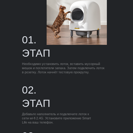
01.
ЭТАП
Необходимо установить лоток, вставить мусорный
мешок и поглотители запаха. Затем подключить лоток
в розетку. Лоток начнёт тестовую прокрутку.
02.
ЭТАП
Добавьте наполнитель и подключите лоток к
сети wi-fi 2.4G. Установите приложение Smart
Life на ваш телефон.