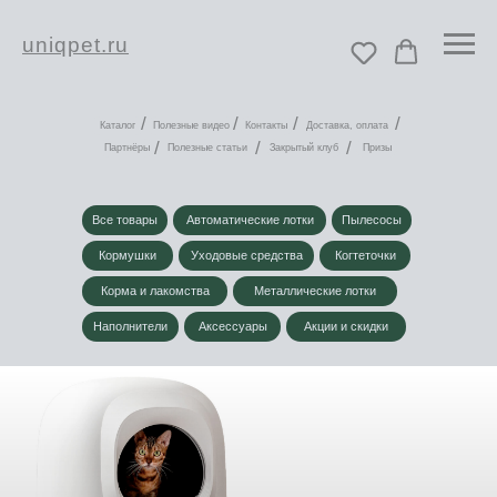
uniqpet.ru
/
/
/
/
Каталог
Полезные видео
Контакты
Доставка, оплата
/
/
/
Партнёры
Полезные статьи
Закрытый клуб
Призы
Все товары
Автоматические лотки
Пылесосы
Кормушки
Уходовые средства
Когтеточки
Корма и лакомства
Металлические лотки
Наполнители
Аксессуары
Акции и скидки