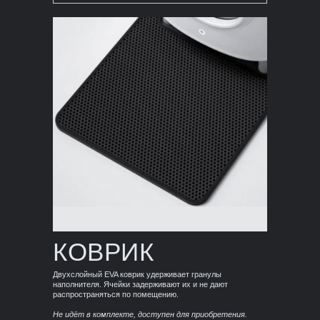
КОВРИК
Двухслойный EVA коврик удерживает гранулы
наполнителя. Ячейки задерживают их и не дают
распространяться по помещению.
Не идёт в комплекте, доступен для приобретения.