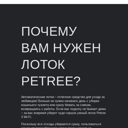
ПОЧЕМУ
ВАМ НУЖЕН
ЛОТОК
PETREE?
Автоматические лотки – отличное средство для ухода за
любимцем! Больше не нужно начинать день с уборки
кошачьего туалета или сразу бежать за совком,
возвращаясь с работы. Если вас подолгу не бывает дома
– за вас вовремя уберет чудо-горшок умный лоток Petree
3 Wi-Fi.
Поскольку все отходы убираются сразу, пользоваться