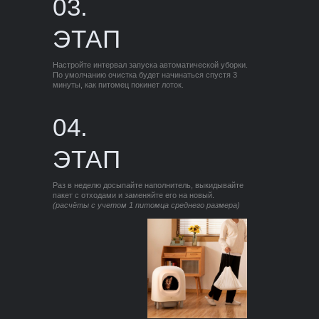
03.
ЭТАП
Настройте интервал запуска автоматической уборки.
По умолчанию очистка будет начинаться спустя 3
минуты, как питомец покинет лоток.
04.
ЭТАП
Раз в неделю досыпайте наполнитель, выкидывайте
пакет с отходами и заменяйте его на новый.
(расчёты с учетом 1 питомца среднего размера)