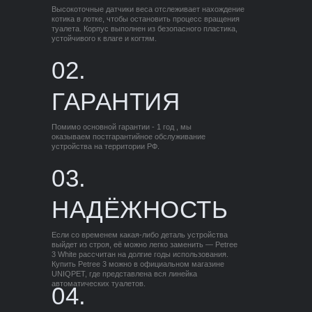
Высокоточные датчики веса отслеживает нахождение
котика в лотке, чтобы остановить процесс вращения
туалета. Корпус выполнен из безопасного пластика,
устойчивого к влаге и когтям.
02.
ГАРАНТИЯ
Помимо основной гарантии - 1 год , мы
оказываем постгарантийное обслуживание
устройства на территории РФ.
03.
НАДЁЖНОСТЬ
Если со временем какая-либо деталь устройства
выйдет из строя, её можно легко заменить — Petree
3 White рассчитан на долгие годы использования.
Купить Petree 3 можно в официальном магазине
UNIQPET, где представлена вся линейка
автоматических туалетов.
04.