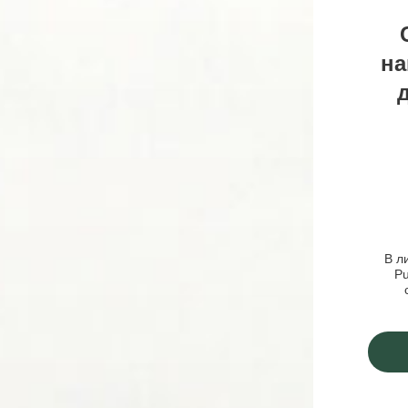
на
В л
Pu