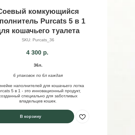
Соевый комкующийся
полнитель Purcats 5 в 1
для кошачьего туалета
SKU:
Purcats_36
4 300
р.
36л.
6 упаковок по 6л каждая
инейке наполнителей для кошачьего лотка
rcats 5 в 1 - это инновационный продукт,
созданный специально для заботливых
владельцев кошек.
В корзину